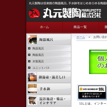
ホーム
お問い合
陶器風呂
陶板風呂
木製風呂
ユニットバス