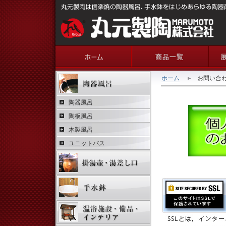
ホーム
お問い合
陶器風呂
陶板風呂
木製風呂
ユニットバス